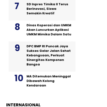
SD Inpres Timika II Terus
Berinovasi, Siswa
Semakin Kreatif
Dinas Koperasi dan UMKM
Akan Luncurkan Aplikasi
UMKM Mimika Dalam Satu
DPC BMP RI Puncak Jaya
Sukses Gelar Jalan Sehat
Kebangsaan, Perkuat
Sinergitas Komponen
Bangsa
MA Ditemukan Meninggal
Dibawah Kolong
Kendaraan
INTERNASIONAL