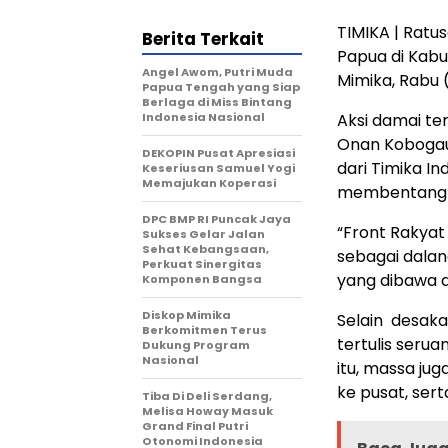
TIMIKA | Rat
Berita Terkait
Papua di Kab
Angel Awom, Putri Muda
Mimika, Rabu 
Papua Tengah yang Siap
Berlaga di Miss Bintang
Indonesia Nasional
Aksi damai te
Onan Kobogau
DEKOPIN Pusat Apresiasi
dari Timika I
Keseriusan Samuel Yogi
Memajukan Koperasi
membentangka
DPC BMP RI Puncak Jaya
“Front Rakyat
Sukses Gelar Jalan
Sehat Kebangsaan,
sebagai dalan
Perkuat Sinergitas
yang dibawa da
Komponen Bangsa
Diskop Mimika
Selain desaka
Berkomitmen Terus
tertulis seru
Dukung Program
Nasional
itu, massa ju
ke pusat, ser
Tiba Di Deli Serdang,
Melisa Howay Masuk
Grand Final Putri
Otonomi Indonesia