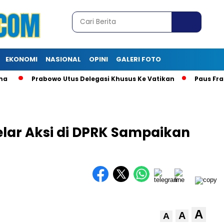
EKONOMI
NASIONAL
OPINI
GALERI FOTO
Prabowo Utus Delegasi Khusus Ke Vatikan
Paus Frans
elar Aksi di DPRK Sampaikan
A
A
A