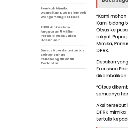
Baca Juga 
Pemkab Mimika
Damaikan Dua Kelompok
“Kami mohon D
Warga Yang Bertikai
Kami bidang t
PUPR Alokasikan
Otsus ke pusa
Anggaran 5 Milliar
Perbaiki Ruas Jalan
rakyat Papua,
Hasanudin
Mimika, Primu
DPRK.
Dinsos Koordinasi Lintas
Sektor Bahas
Penanangan Anak
Desakan yang
Terlantar
Fransisca Pin
dikembalikan 
“Otsus dikemba
semuanya hany
Aksi tersebut
DPRK mimika. 
tertulis kepa