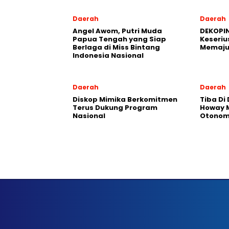
Daerah
Daerah
Angel Awom, Putri Muda
DEKOPIN
Papua Tengah yang Siap
Keseriu
Berlaga di Miss Bintang
Memaju
Indonesia Nasional
Daerah
Daerah
Diskop Mimika Berkomitmen
Tiba Di
Terus Dukung Program
Howay M
Nasional
Otonomi