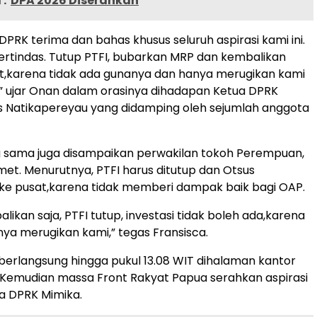
:
DPA 2026 Diserahkan
PRK terima dan bahas khusus seluruh aspirasi kami ini.
ertindas. Tutup PTFI, bubarkan MRP dan kembalikan
t,karena tidak ada gunanya dan hanya merugikan kami
” ujar Onan dalam orasinya dihadapan Ketua DPRK
s Natikapereyau yang didamping oleh sejumlah anggota
 sama juga disampaikan perwakilan tokoh Perempuan,
imet. Menurutnya, PTFI harus ditutup dan Otsus
ke pusat,karena tidak memberi dampak baik bagi OAP.
likan saja, PTFI tutup, investasi tidak boleh ada,karena
a merugikan kami,” tegas Fransisca.
 berlangsung hingga pukul 13.08 WIT dihalaman kantor
Kemudian massa Front Rakyat Papua serahkan aspirasi
da DPRK Mimika.