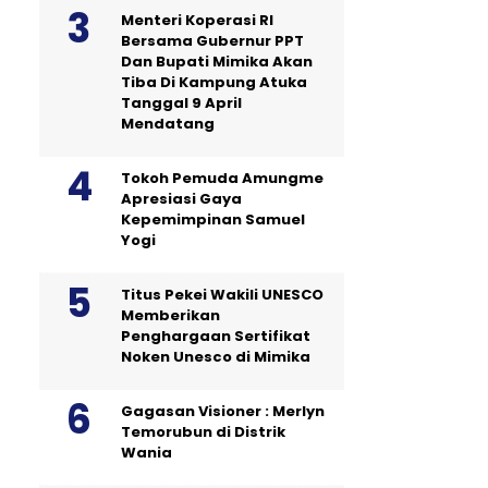
Menteri Koperasi RI
Bersama Gubernur PPT
Dan Bupati Mimika Akan
Tiba Di Kampung Atuka
Tanggal 9 April
Mendatang
Tokoh Pemuda Amungme
Apresiasi Gaya
Kepemimpinan Samuel
Yogi
Titus Pekei Wakili UNESCO
Memberikan
Penghargaan Sertifikat
Noken Unesco di Mimika
Gagasan Visioner : Merlyn
Temorubun di Distrik
Wania