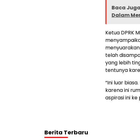
Baca Juga 
Dalam Men
Ketua DPRK Mi
menyampaikan
menyuarakan k
telah disampa
yang lebih ti
tentunya karen
“Ini luar bias
karena ini ru
aspirasi ini k
Berita Terbaru