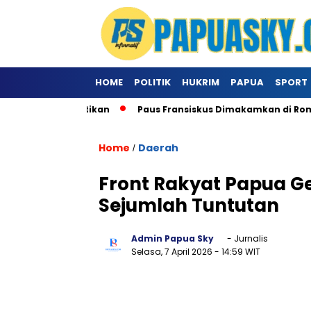
HOME
POLITIK
HUKRIM
PAPUA
SPORT
i Khusus Ke Vatikan
Paus Fransiskus Dimakamkan di Roma
Home
Daerah
/
Front Rakyat Papua G
Sejumlah Tuntutan
Admin Papua Sky
- Jurnalis
Selasa, 7 April 2026
- 14:59 WIT