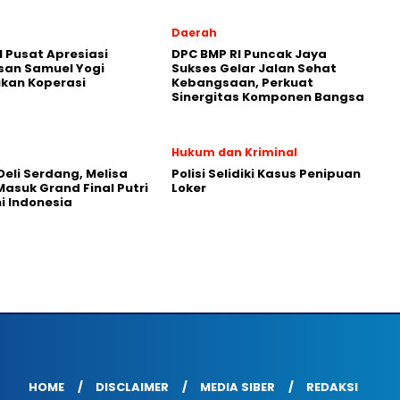
Daerah
 Pusat Apresiasi
DPC BMP RI Puncak Jaya
san Samuel Yogi
Sukses Gelar Jalan Sehat
kan Koperasi
Kebangsaan, Perkuat
Sinergitas Komponen Bangsa
Hukum dan Kriminal
 Deli Serdang, Melisa
Polisi Selidiki Kasus Penipuan
asuk Grand Final Putri
Loker
 Indonesia
HOME
DISCLAIMER
MEDIA SIBER
REDAKSI