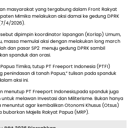
usan masyarakat yang tergabung dalam Front Rakyat
upaten Mimika melakukan aksi damai ke gedung DPRK
(7/4/2026).
rsebut dipimpin koordinator lapangan (Korlap) Umum,
, massa memulai aksi dengan melakukan long march
ndah dan pasar SP2 menuju gedung DPRK sambil
n spanduk dan orasi.
 Papua Timika, tutup PT Freeport Indonesia (PTFI)
g penindasan di tanah Papua,” tulisan pada spanduk
lam aksi ini.
n menutup PT Freeport Indonesia,pada spanduk juga
an untuk melawan Investasi dan Militerisme. Bukan hanya
ga menuntut agar kembalikan Otonomi Khusus (Otsus)
ta bubarkan Majelis Rakyat Papua (MRP).