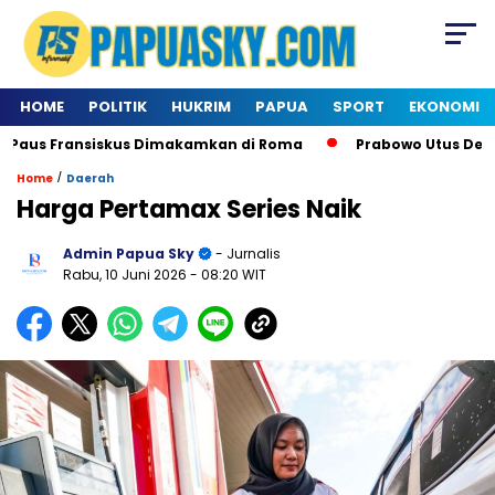
HOME
POLITIK
HUKRIM
PAPUA
SPORT
EKONOMI
us Fransiskus Dimakamkan di Roma
Prabowo Utus Delegas
/
Home
Daerah
Harga Pertamax Series Naik
Admin Papua Sky
- Jurnalis
Rabu, 10 Juni 2026
- 08:20 WIT