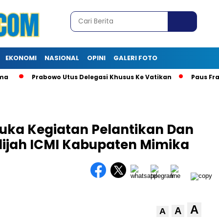
EKONOMI
NASIONAL
OPINI
GALERI FOTO
Prabowo Utus Delegasi Khusus Ke Vatikan
Paus Frans
ka Kegiatan Pelantikan Dan
dijah ICMI Kabupaten Mimika
A
A
A