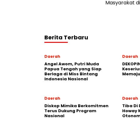
Masyarakat di
Berita Terbaru
Daerah
Daerah
Angel Awom, Putri Muda
DEKOPIN
Papua Tengah yang Siap
Keseriu
Berlaga di Miss Bintang
Memaju
Indonesia Nasional
Daerah
Daerah
Diskop Mimika Berkomitmen
Tiba Di
Terus Dukung Program
Howay M
Nasional
Otonomi