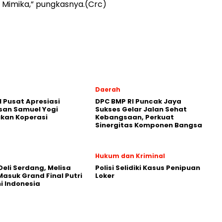
 Mimika,” pungkasnya.(Crc)
Daerah
 Pusat Apresiasi
DPC BMP RI Puncak Jaya
san Samuel Yogi
Sukses Gelar Jalan Sehat
kan Koperasi
Kebangsaan, Perkuat
Sinergitas Komponen Bangsa
Hukum dan Kriminal
 Deli Serdang, Melisa
Polisi Selidiki Kasus Penipuan
asuk Grand Final Putri
Loker
 Indonesia