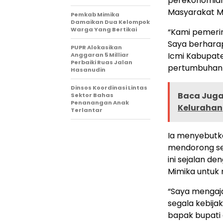
perekonomian
Masyarakat M
Pemkab Mimika
Damaikan Dua Kelompok
Warga Yang Bertikai
“Kami pemeri
Saya berharap
PUPR Alokasikan
Icmi Kabupat
Anggaran 5 Milliar
Perbaiki Ruas Jalan
pertumbuhan 
Hasanudin
Dinsos Koordinasi Lintas
Baca Juga 
Sektor Bahas
Penanangan Anak
Kelurahan
Terlantar
Ia menyebutk
mendorong se
ini sejalan de
Mimika untuk
“Saya mengaja
segala kebija
bapak bupati 