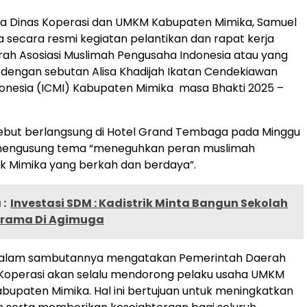
la Dinas Koperasi dan UMKM Kabupaten Mimika, Samuel
secara resmi kegiatan pelantikan dan rapat kerja
ah Asosiasi Muslimah Pengusaha Indonesia atau yang
l dengan sebutan Alisa Khadijah Ikatan Cendekiawan
onesia (ICMI) Kabupaten Mimika masa Bhakti 2025 –
sebut berlangsung di Hotel Grand Tembaga pada Minggu
mengusung tema “meneguhkan peran muslimah
k Mimika yang berkah dan berdaya”.
:
Investasi SDM : Kadistrik Minta Bangun Sekolah
srama Di Agimuga
dalam sambutannya mengatakan Pemerintah Daerah
 Koperasi akan selalu mendorong pelaku usaha UMKM
abupaten Mimika. Hal ini bertujuan untuk meningkatkan