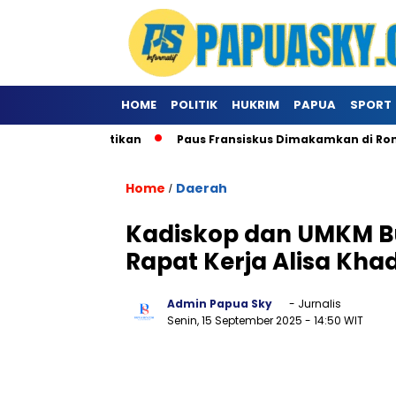
HOME
POLITIK
HUKRIM
PAPUA
SPORT
i Khusus Ke Vatikan
Paus Fransiskus Dimakamkan di Roma
Home
Daerah
/
Kadiskop dan UMKM Bu
Rapat Kerja Alisa Kha
Admin Papua Sky
- Jurnalis
Senin, 15 September 2025
- 14:50 WIT