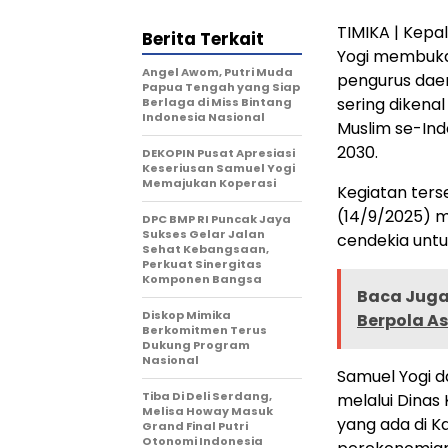
TIMIKA | Kepa
Berita Terkait
Yogi membuka 
Angel Awom, Putri Muda
pengurus daer
Papua Tengah yang Siap
sering dikena
Berlaga di Miss Bintang
Indonesia Nasional
Muslim se-Ind
2030.
DEKOPIN Pusat Apresiasi
Keseriusan Samuel Yogi
Memajukan Koperasi
Kegiatan ter
(14/9/2025) 
DPC BMP RI Puncak Jaya
Sukses Gelar Jalan
cendekia untu
Sehat Kebangsaan,
Perkuat Sinergitas
Komponen Bangsa
Baca Juga 
Diskop Mimika
Berpola A
Berkomitmen Terus
Dukung Program
Nasional
Samuel Yogi 
Tiba Di Deli Serdang,
melalui Dinas
Melisa Howay Masuk
yang ada di K
Grand Final Putri
Otonomi Indonesia