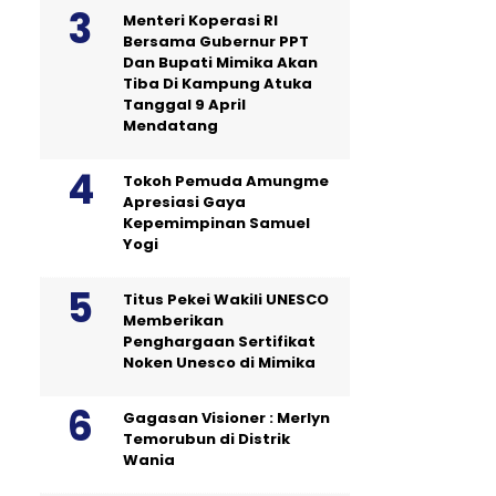
Menteri Koperasi RI
Bersama Gubernur PPT
Dan Bupati Mimika Akan
Tiba Di Kampung Atuka
Tanggal 9 April
Mendatang
Tokoh Pemuda Amungme
Apresiasi Gaya
Kepemimpinan Samuel
Yogi
Titus Pekei Wakili UNESCO
Memberikan
Penghargaan Sertifikat
Noken Unesco di Mimika
Gagasan Visioner : Merlyn
Temorubun di Distrik
Wania