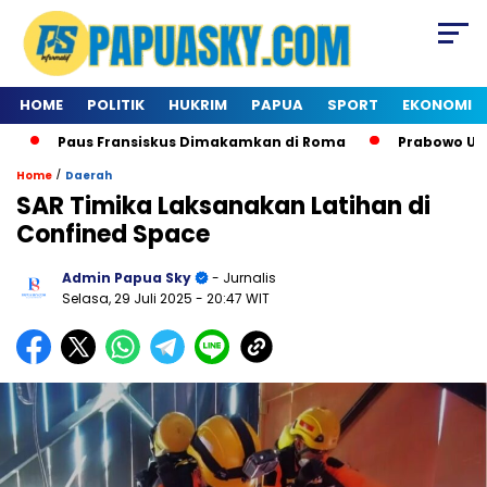
HOME
POLITIK
HUKRIM
PAPUA
SPORT
EKONOMI
Paus Fransiskus Dimakamkan di Roma
Prabowo Utus D
/
Home
Daerah
SAR Timika Laksanakan Latihan di
Confined Space
Admin Papua Sky
- Jurnalis
Selasa, 29 Juli 2025
- 20:47 WIT