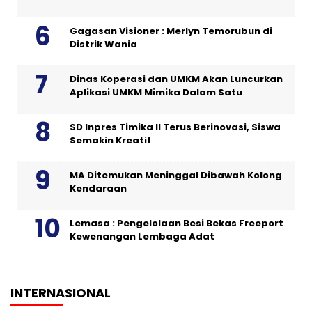
Gagasan Visioner : Merlyn Temorubun di
Distrik Wania
Dinas Koperasi dan UMKM Akan Luncurkan
Aplikasi UMKM Mimika Dalam Satu
SD Inpres Timika II Terus Berinovasi, Siswa
Semakin Kreatif
MA Ditemukan Meninggal Dibawah Kolong
Kendaraan
Lemasa : Pengelolaan Besi Bekas Freeport
Kewenangan Lembaga Adat
INTERNASIONAL