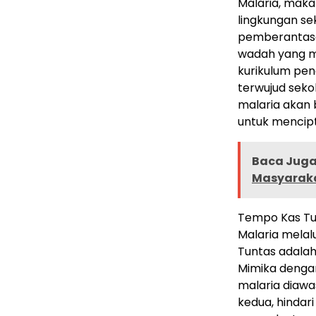
Malaria, maka
lingkungan se
pemberantas
wadah yang m
kurikulum pen
terwujud seko
malaria akan 
untuk mencip
Baca Juga 
Masyarakat
Tempo Kas Tun
Malaria melal
Tuntas adalah
Mimika denga
malaria diaw
kedua, hindar