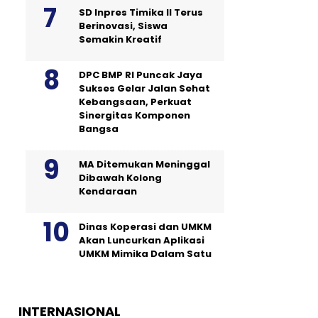
SD Inpres Timika II Terus
Berinovasi, Siswa
Semakin Kreatif
DPC BMP RI Puncak Jaya
Sukses Gelar Jalan Sehat
Kebangsaan, Perkuat
Sinergitas Komponen
Bangsa
MA Ditemukan Meninggal
Dibawah Kolong
Kendaraan
Dinas Koperasi dan UMKM
Akan Luncurkan Aplikasi
UMKM Mimika Dalam Satu
INTERNASIONAL