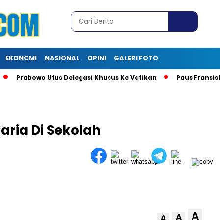
EKONOMI
NASIONAL
OPINI
GALERI FOTO
Prabowo Utus Delegasi Khusus Ke Vatikan
Paus Fransisku
aria Di Sekolah
A
A
A