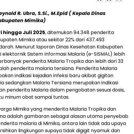
Reynold R. Ubra, S.Si., M.Epid ( Kepala Dinas
abupaten Mimika)
i hingga Juli 2025
, ditemukan 94.348 penderita
bupaten Mimika atau sekitar 22% dari 437.493
darah. Menurut laporan Dinas Kesehatan Kabupaten
 elektornik Sistem Informasi Malaria (e-SISMAL) lebih
erbanyak penderita Malaria Tropika dan lebih dari 33
alah penderita malaria tersiana. Penderita Malaria
kan indikasi kejadian infeksi baru akibat gigitan
a sedangkan Malaria Tersiana merupakan indikasi
an penderita Malaria dalam pengobatan sesuai dosis,
tu minum obat sampai tuntas.
warga Mimika yang menderita Malaria Tropika dan
iana adalah gambaran sebagai alasan utama penyebab
derita malaria di Mimika, antara lain tidak ada upaya
ihkan lingkungan supaya tidak digigit nyamuk dan