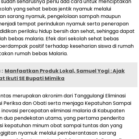
 sudah seharusnya perlu ada cara untuk menciptakan
kolah yang sehat bebas jentik nyamuk melalui
an sarang nyamuk, pengelolaan sampah maupun
enjadi tempat perindukan nyamuk serta penerapan
didikan perilaku hidup bersih dan sehat, sehingga dapat
lah bebas malaria. Efek dari sekolah sehat bebas
berdampak positif terhadap keseharian siswa di rumah
takan rumah bebas Malaria.
:
Manfaatkan Produk Lokal, Samuel Yogi : Ajak
 Ikuti SE Bupati Mimika
tas merupakan akronim dari Tanggulangi Eliminasi
ui Periksa dan Obati serta menjaga Kepatuhan Sampai
 inovasi percepatan eliminasi malaria di Kabupaten
n dua pendekatan utama, yang pertama penderita
asi kepatuhan minum obat sampai tuntas dan yang
i gigitan nyamuk melalui pemberantasan sarang