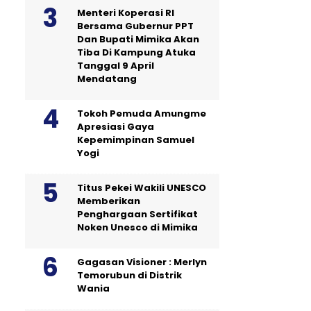
Menteri Koperasi RI
Bersama Gubernur PPT
Dan Bupati Mimika Akan
Tiba Di Kampung Atuka
Tanggal 9 April
Mendatang
Tokoh Pemuda Amungme
Apresiasi Gaya
Kepemimpinan Samuel
Yogi
Titus Pekei Wakili UNESCO
Memberikan
Penghargaan Sertifikat
Noken Unesco di Mimika
Gagasan Visioner : Merlyn
Temorubun di Distrik
Wania