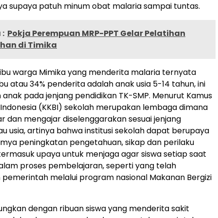
ya supaya patuh minum obat malaria sampai tuntas.
:
Pokja Perempuan MRP-PPT Gelar Pelatihan
han di Timika
ribu warga Mimika yang menderita malaria ternyata
ribu atau 34% penderita adalah anak usia 5-14 tahun, ini
h anak pada jenjang pendidikan TK-SMP. Menurut Kamus
 Indonesia (KKBI) sekolah merupakan lembaga dimana
jar dan mengajar diselenggarakan sesuai jenjang
au usia, artinya bahwa institusi sekolah dapat berupaya
imya peningkatan pengetahuan, sikap dan perilaku
 termasuk upaya untuk menjaga agar siswa setiap saat
alam proses pembelajaran, seperti yang telah
h pemerintah melalui program nasional Makanan Bergizi
ungkan dengan ribuan siswa yang menderita sakit