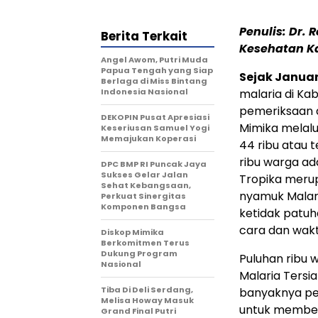
Penulis: Dr. 
Berita Terkait
Kesehatan K
Angel Awom, Putri Muda
Papua Tengah yang Siap
Sejak Januar
Berlaga di Miss Bintang
Indonesia Nasional
malaria di Ka
pemeriksaan 
DEKOPIN Pusat Apresiasi
Mimika melalui
Keseriusan Samuel Yogi
Memajukan Koperasi
44 ribu atau t
ribu warga ad
DPC BMP RI Puncak Jaya
Sukses Gelar Jalan
Tropika merupa
Sehat Kebangsaan,
nyamuk Malari
Perkuat Sinergitas
Komponen Bangsa
ketidak patuh
cara dan wak
Diskop Mimika
Berkomitmen Terus
Dukung Program
Puluhan ribu 
Nasional
Malaria Ters
Tiba Di Deli Serdang,
banyaknya pen
Melisa Howay Masuk
untuk members
Grand Final Putri