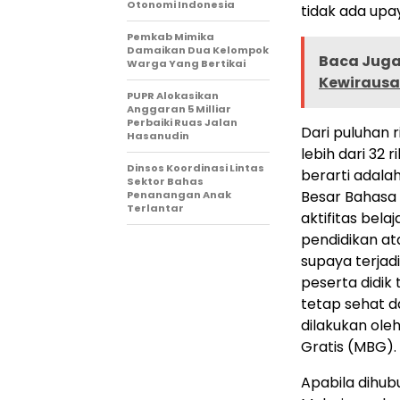
Otonomi Indonesia
tidak ada upa
Pemkab Mimika
Damaikan Dua Kelompok
Baca Juga 
Warga Yang Bertikai
Kewirausa
PUPR Alokasikan
Anggaran 5 Milliar
Perbaiki Ruas Jalan
Dari puluhan 
Hasanudin
lebih dari 32 
Dinsos Koordinasi Lintas
berarti adala
Sektor Bahas
Besar Bahasa
Penanangan Anak
Terlantar
aktifitas bela
pendidikan at
supaya terjad
peserta didik
tetap sehat d
dilakukan ole
Gratis (MBG).
Apabila dihub