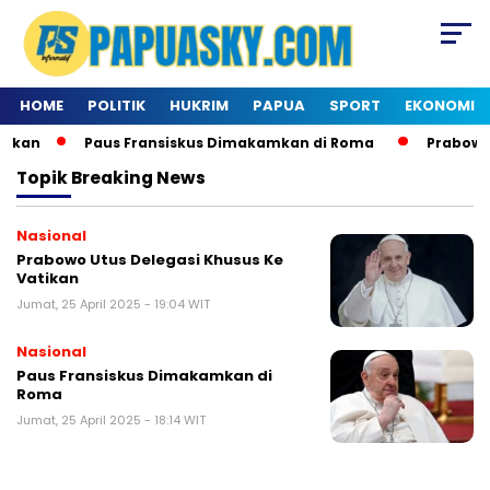
HOME
POLITIK
HUKRIM
PAPUA
SPORT
EKONOMI
ikan
Paus Fransiskus Dimakamkan di Roma
Prabowo U
Topik
Breaking News
Nasional
Prabowo Utus Delegasi Khusus Ke
Vatikan
Jumat, 25 April 2025 - 19:04 WIT
Nasional
Paus Fransiskus Dimakamkan di
Roma
Jumat, 25 April 2025 - 18:14 WIT