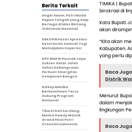
TIMIKA | Bupa
Berita Terkait
birokrasi di 
Angel Awom, Putri Muda
Papua Tengah yang Siap
Kata Bupati 
Berlaga di Miss Bintang
Indonesia Nasional
akan dirampin
DEKOPIN Pusat Apresiasi
“Kita akan mel
Keseriusan Samuel Yogi
Kabupaten. A
Memajukan Koperasi
yang perlu dip
DPC BMP RI Puncak Jaya
Sukses Gelar Jalan
Sehat Kebangsaan,
Baca Juga 
Perkuat Sinergitas
Komponen Bangsa
Distrik Wa
Diskop Mimika
Berkomitmen Terus
Menurut Bupati
Dukung Program
Nasional
dalam menjala
lingkungan P
Tiba Di Deli Serdang,
Melisa Howay Masuk
Grand Final Putri
Otonomi Indonesia
Baca Juga 