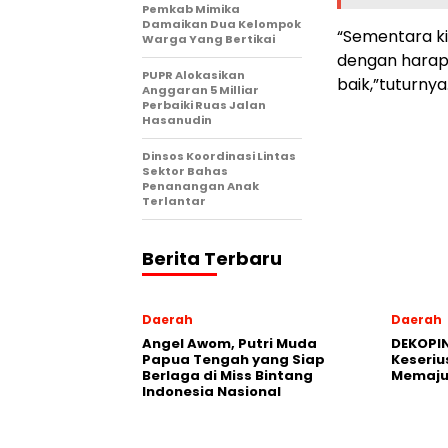
Pemkab Mimika
Damaikan Dua Kelompok
“Sementara ki
Warga Yang Bertikai
dengan harap
PUPR Alokasikan
baik,”tuturnya
Anggaran 5 Milliar
Perbaiki Ruas Jalan
Hasanudin
Dinsos Koordinasi Lintas
Sektor Bahas
Penanangan Anak
Terlantar
Berita Terbaru
Daerah
Daerah
Angel Awom, Putri Muda
DEKOPIN
Papua Tengah yang Siap
Keseriu
Berlaga di Miss Bintang
Memaju
Indonesia Nasional