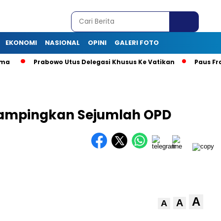
EKONOMI
NASIONAL
OPINI
GALERI FOTO
a
Prabowo Utus Delegasi Khusus Ke Vatikan
Paus Fran
Rampingkan Sejumlah OPD
A
A
A