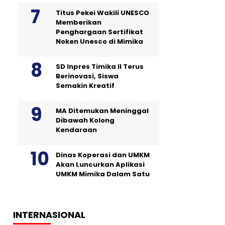
Titus Pekei Wakili UNESCO
Memberikan
Penghargaan Sertifikat
Noken Unesco di Mimika
SD Inpres Timika II Terus
Berinovasi, Siswa
Semakin Kreatif
MA Ditemukan Meninggal
Dibawah Kolong
Kendaraan
Dinas Koperasi dan UMKM
Akan Luncurkan Aplikasi
UMKM Mimika Dalam Satu
INTERNASIONAL