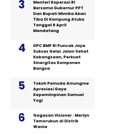
Menteri Koperasi RI
Bersama Gubernur PPT
Dan Bupati Mimika Akan
Tiba Di Kampung Atuka
Tanggal 9 April
Mendatang
DPC BMP RI Puncak Jaya
Sukses Gelar Jalan Sehat
Kebangsaan, Perkuat
Sinergitas Komponen
Bangsa
Tokoh Pemuda Amungme
Apresiasi Gaya
Kepemimpinan Samuel
Yogi
Gagasan Visioner : Merlyn
Temorubun di Distrik
Wania