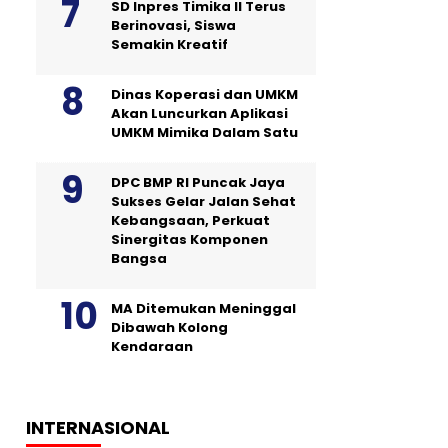
SD Inpres Timika II Terus
Berinovasi, Siswa
Semakin Kreatif
Dinas Koperasi dan UMKM
Akan Luncurkan Aplikasi
UMKM Mimika Dalam Satu
DPC BMP RI Puncak Jaya
Sukses Gelar Jalan Sehat
Kebangsaan, Perkuat
Sinergitas Komponen
Bangsa
MA Ditemukan Meninggal
Dibawah Kolong
Kendaraan
INTERNASIONAL