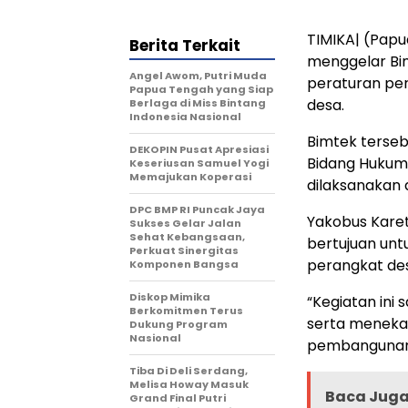
TIMIKA| (Pap
Berita Terkait
menggelar Bi
Angel Awom, Putri Muda
peraturan pe
Papua Tengah yang Siap
desa.
Berlaga di Miss Bintang
Indonesia Nasional
Bimtek terseb
DEKOPIN Pusat Apresiasi
Bidang Hukum,
Keseriusan Samuel Yogi
Memajukan Koperasi
dilaksanakan 
DPC BMP RI Puncak Jaya
Yakobus Kare
Sukses Gelar Jalan
Sehat Kebangsaan,
bertujuan un
Perkuat Sinergitas
perangkat de
Komponen Bangsa
Diskop Mimika
“Kegiatan ini
Berkomitmen Terus
serta meneka
Dukung Program
Nasional
pembangunan,
Tiba Di Deli Serdang,
Melisa Howay Masuk
Baca Juga 
Grand Final Putri