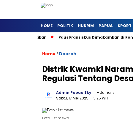
HOME
POLITIK
HUKRIM
PAPUA
SPORT
 Khusus Ke Vatikan
Paus Fransiskus Dimakamkan di Roma
Home
Daerah
/
Distrik Kwamki Naram
Regulasi Tentang Des
Admin Papua Sky
- Jurnalis
Sabtu, 17 Mei 2025
- 13:25 WIT
Foto : Istimewa