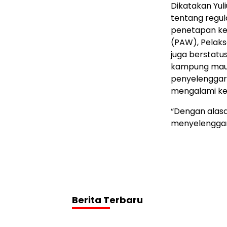
Dikatakan Yul
tentang regu
penetapan ke
(PAW), Pelaks
juga berstatu
kampung mau 
penyelengga
mengalami kes
“Dengan alasan
menyelenggara
Berita Terbaru