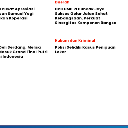
Daerah
 Pusat Apresiasi
DPC BMP RI Puncak Jaya
san Samuel Yogi
Sukses Gelar Jalan Sehat
kan Koperasi
Kebangsaan, Perkuat
Sinergitas Komponen Bangsa
Hukum dan Kriminal
 Deli Serdang, Melisa
Polisi Selidiki Kasus Penipuan
asuk Grand Final Putri
Loker
 Indonesia