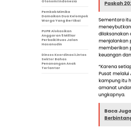
Otonomi Indonesia
Paskah 20
Pemkab Mimika
Damaikan Dua Kelompok
Sementara itu
Warga Yang Bertikai
meneybutkan, 
PUPR Alokasikan
dilaksanakan 
Anggaran 5 Milliar
Perbaiki Ruas Jalan
menjalankan p
Hasanudin
memberikan p
keuangan dana
Dinsos Koordinasi Lintas
Sektor Bahas
Penanangan Anak
“Karena setia
Terlantar
Pusat melalu
kampung itu h
amanat undang
ungkapnya.
Baca Juga 
Berbintang