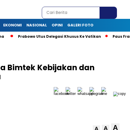
EKONOMI
NASIONAL
OPINI
GALERI FOTO
Prabowo Utus Delegasi Khusus Ke Vatikan
Paus Fransi
a Bimtek Kebijakan dan
a
A
A
A