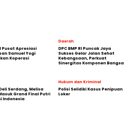
Daerah
 Pusat Apresiasi
DPC BMP RI Puncak Jaya
san Samuel Yogi
Sukses Gelar Jalan Sehat
kan Koperasi
Kebangsaan, Perkuat
Sinergitas Komponen Bangsa
Hukum dan Kriminal
 Deli Serdang, Melisa
Polisi Selidiki Kasus Penipuan
asuk Grand Final Putri
Loker
 Indonesia