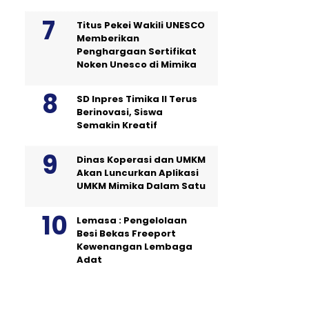
Titus Pekei Wakili UNESCO
Memberikan
Penghargaan Sertifikat
Noken Unesco di Mimika
SD Inpres Timika II Terus
Berinovasi, Siswa
Semakin Kreatif
Dinas Koperasi dan UMKM
Akan Luncurkan Aplikasi
UMKM Mimika Dalam Satu
Lemasa : Pengelolaan
Besi Bekas Freeport
Kewenangan Lembaga
Adat