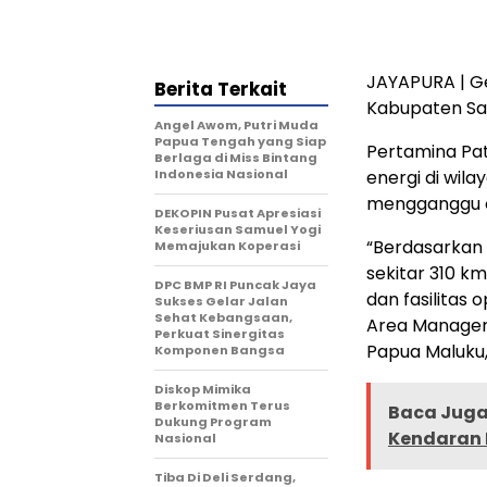
JAYAPURA | G
Berita Terkait
Kabupaten Sar
Angel Awom, Putri Muda
Papua Tengah yang Siap
Pertamina Pat
Berlaga di Miss Bintang
Indonesia Nasional
energi di wila
mengganggu o
DEKOPIN Pusat Apresiasi
Keseriusan Samuel Yogi
“Berdasarkan 
Memajukan Koperasi
sekitar 310 km
DPC BMP RI Puncak Jaya
dan fasilitas 
Sukses Gelar Jalan
Sehat Kebangsaan,
Area Manager
Perkuat Sinergitas
Papua Maluku,
Komponen Bangsa
Diskop Mimika
Berkomitmen Terus
Baca Juga 
Dukung Program
Kendaran 
Nasional
Tiba Di Deli Serdang,