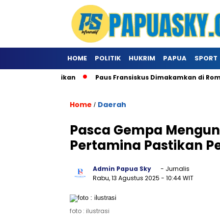
HOME
POLITIK
HUKRIM
PAPUA
SPORT
i Khusus Ke Vatikan
Paus Fransiskus Dimakamkan di Roma
Home
Daerah
/
Pasca Gempa Mengun
Pertamina Pastikan P
Admin Papua Sky
- Jurnalis
Rabu, 13 Agustus 2025
- 10:44 WIT
foto : ilustrasi