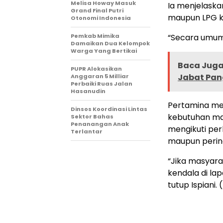
Melisa Howay Masuk
Ia menjelaska
Grand Final Putri
maupun LPG ke 
Otonomi Indonesia
Pemkab Mimika
“Secara umum 
Damaikan Dua Kelompok
Warga Yang Bertikai
Baca Juga 
PUPR Alokasikan
Jabat Pan
Anggaran 5 Milliar
Perbaiki Ruas Jalan
Hasanudin
Pertamina me
Dinsos Koordinasi Lintas
kebutuhan mas
Sektor Bahas
Penanangan Anak
mengikuti pe
Terlantar
maupun perin
“Jika masyar
kendala di lap
tutup Ispiani.