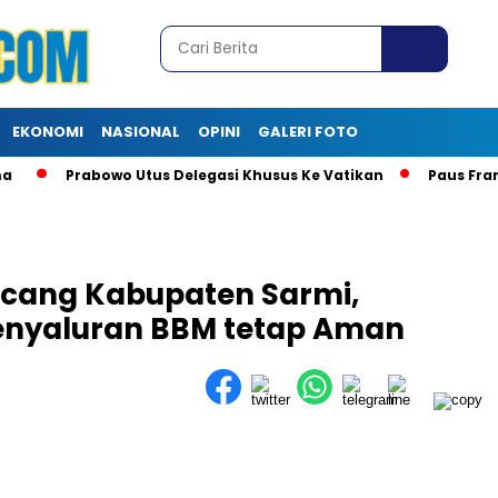
EKONOMI
NASIONAL
OPINI
GALERI FOTO
Prabowo Utus Delegasi Khusus Ke Vatikan
Paus Frans
cang Kabupaten Sarmi,
enyaluran BBM tetap Aman