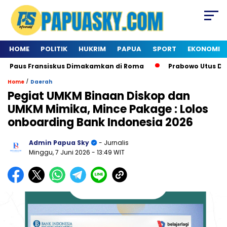
HOME
POLITIK
HUKRIM
PAPUA
SPORT
EKONOMI
Paus Fransiskus Dimakamkan di Roma
Prabowo Utus Delega
/
Home
Daerah
Pegiat UMKM Binaan Diskop dan
UMKM Mimika, Mince Pakage : Lolos
onboarding Bank Indonesia 2026
Admin Papua Sky
- Jurnalis
Minggu, 7 Juni 2026
- 13:49 WIT