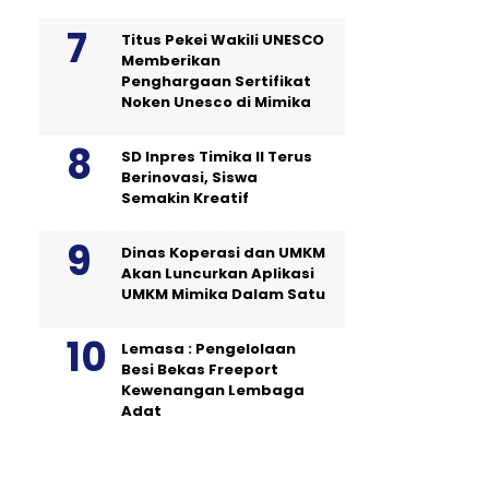
Titus Pekei Wakili UNESCO
Memberikan
Penghargaan Sertifikat
Noken Unesco di Mimika
SD Inpres Timika II Terus
Berinovasi, Siswa
Semakin Kreatif
Dinas Koperasi dan UMKM
Akan Luncurkan Aplikasi
UMKM Mimika Dalam Satu
Lemasa : Pengelolaan
Besi Bekas Freeport
Kewenangan Lembaga
Adat