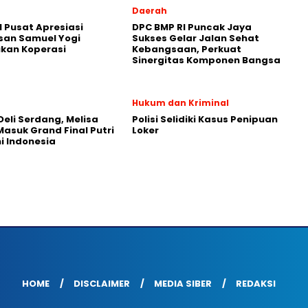
Daerah
 Pusat Apresiasi
DPC BMP RI Puncak Jaya
san Samuel Yogi
Sukses Gelar Jalan Sehat
kan Koperasi
Kebangsaan, Perkuat
Sinergitas Komponen Bangsa
Hukum dan Kriminal
 Deli Serdang, Melisa
Polisi Selidiki Kasus Penipuan
asuk Grand Final Putri
Loker
 Indonesia
HOME
DISCLAIMER
MEDIA SIBER
REDAKSI