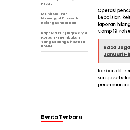
Pecat
Operasi pencar
MA Ditemukan
kepolisian, k
Meninggal Dibawah
Kolong Kendaraan
laporan hilan
Camp 19 Polsek
Kapolda Kunjungi Warga
Korban Penembakan
Yang Sedang Dirawat Di
RSMM
Baca Juga 
Januari H
Korban ditemuk
sungai sebelu
penemuan ini,
Berita Terbaru