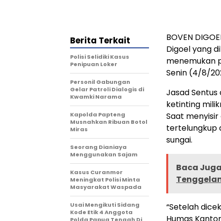
BOVEN DIGOEL
Berita Terkait
Digoel yang d
Polisi Selidiki Kasus
menemukan pr
Penipuan Loker
Senin (4/8/20
Personil Gabungan
Gelar Patroli Dialogis di
Jasad Sentus d
Kwamki Narama
ketinting mili
Kapolda Papteng
Saat menyisir
Musnahkan Ribuan Botol
tertelungkup 
Miras
sungai.
Seorang Dianiaya
Menggunakan Sajam
Baca Juga 
Kasus Curanmor
Tenggelam
Meningkat Polisi Minta
Masyarakat Waspada
Usai Mengikuti Sidang
“Setelah dicek
Kode Etik 4 Anggota
Humas Kantor
Polda Papua Tengah Di