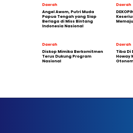
Daerah
Daerah
Angel Awom, Putri Muda
DEKOPIN
Papua Tengah yang Siap
Keseriu
Berlaga di Miss Bintang
Memaju
Indonesia Nasional
Daerah
Daerah
Diskop Mimika Berkomitmen
Tiba Di
Terus Dukung Program
Howay M
Nasional
Otonomi