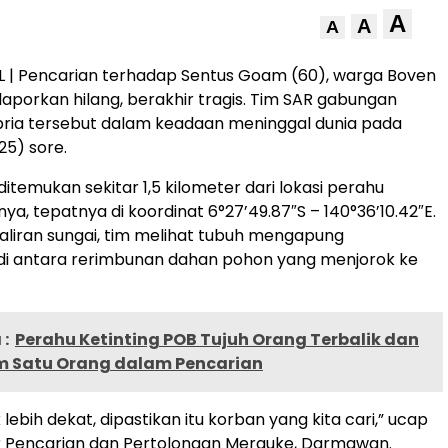
A
A
A
 | Pencarian terhadap Sentus Goam (60), warga Boven
ilaporkan hilang, berakhir tragis. Tim SAR gabungan
ia tersebut dalam keadaan meninggal dunia pada
25) sore.
itemukan sekitar 1,5 kilometer dari lokasi perahu
knya, tepatnya di koordinat 6°27’49.87″S – 140°36’10.42″E.
 aliran sungai, tim melihat tubuh mengapung
di antara rerimbunan dahan pohon yang menjorok ke
:
Perahu Ketinting POB Tujuh Orang Terbalik dan
 Satu Orang dalam Pencarian
 lebih dekat, dipastikan itu korban yang kita cari,” ucap
 Pencarian dan Pertolongan Merauke, Darmawan.