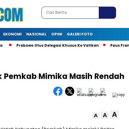
EKONOMI
NASIONAL
OPINI
GALERI FOTO
Prabowo Utus Delegasi Khusus Ke Vatikan
Paus Fransi
sik Pemkab Mimika Masih Rendah
A
A
A