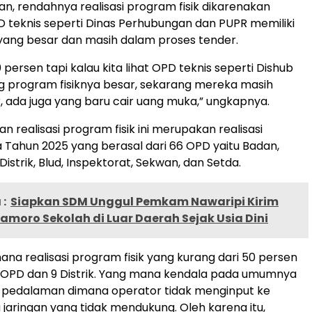
n, rendahnya realisasi program fisik dikarenakan
teknis seperti Dinas Perhubungan dan PUPR memiliki
k yang besar dan masih dalam proses tender.
persen tapi kalau kita lihat OPD teknis seperti Dishub
 program fisiknya besar, sekarang mereka masih
, ada juga yang baru cair uang muka,” ungkapnya.
 realisasi program fisik ini merupakan realisasi
 Tahun 2025 yang berasal dari 66 OPD yaitu Badan,
 Distrik, Blud, Inspektorat, Sekwan, dan Setda.
:
Siapkan SDM Unggul Pemkam Nawaripi Kirim
amoro Sekolah di Luar Daerah Sejak Usia Dini
ana realisasi program fisik yang kurang dari 50 persen
7 OPD dan 9 Distrik. Yang mana kendala pada umumnya
k di pedalaman dimana operator tidak menginput ke
 jaringan yang tidak mendukung. Oleh karena itu,