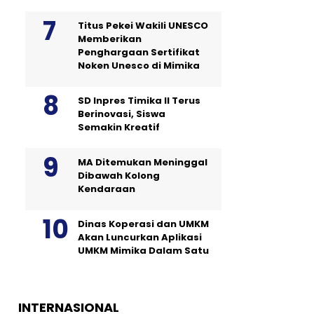
Titus Pekei Wakili UNESCO
Memberikan
Penghargaan Sertifikat
Noken Unesco di Mimika
SD Inpres Timika II Terus
Berinovasi, Siswa
Semakin Kreatif
MA Ditemukan Meninggal
Dibawah Kolong
Kendaraan
Dinas Koperasi dan UMKM
Akan Luncurkan Aplikasi
UMKM Mimika Dalam Satu
INTERNASIONAL