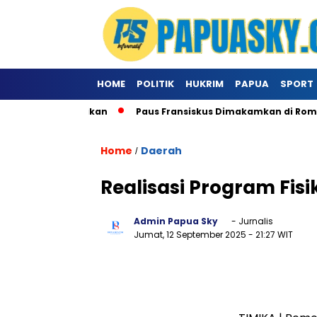
HOME
POLITIK
HUKRIM
PAPUA
SPORT
 Khusus Ke Vatikan
Paus Fransiskus Dimakamkan di Roma
Home
Daerah
/
Realisasi Program Fi
Admin Papua Sky
- Jurnalis
Jumat, 12 September 2025
- 21:27 WIT