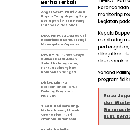
TIMIKA | Pem
Berita Terkait
Perencanaan
Angel Awom, Putri Muda
monitoring re
Papua Tengah yang Siap
kegiatan pada
Berlaga di Miss Bintang
Indonesia Nasional
Kepala Bapped
DEKOPIN Pusat Apresiasi
monitoring mej
Keseriusan Samuel Yogi
Memajukan Koperasi
pertengahan, 
dilanjutkan d
DPC BMP RI Puncak Jaya
Sukses Gelar Jalan
direncanakan
Sehat Kebangsaan,
Perkuat Sinergitas
Yohana Palili
Komponen Bangsa
program fisik
Diskop Mimika
Berkomitmen Terus
Dukung Program
Baca Juga 
Nasional
dan Waite
Tiba Di Deli Serdang,
Generasi 
Melisa Howay Masuk
Grand Final Putri
Suku Kera
Otonomi Indonesia
Pemkab Mimika