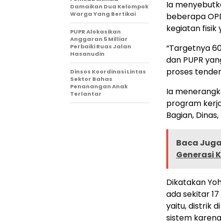
Ia menyebutka
Damaikan Dua Kelompok
Warga Yang Bertikai
beberapa OPD 
kegiatan fisi
PUPR Alokasikan
Anggaran 5 Milliar
Perbaiki Ruas Jalan
“Targetnya 60 
Hasanudin
dan PUPR yang
proses tender
Dinsos Koordinasi Lintas
Sektor Bahas
Penanangan Anak
Ia menerangkan
Terlantar
program kerja
Bagian, Dinas,
Baca Juga 
Generasi K
Dikatakan Yoh
ada sekitar 1
yaitu, distri
sistem karena