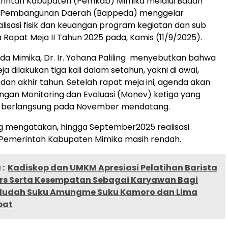
erintah Kabupaten (Pemkab) Mimika melalui Badan
 Pembangunan Daerah (Bappeda) menggelar
alisasi fisik dan keuangan program kegiatan dan sub
 Rapat Meja II Tahun 2025 pada, Kamis (11/9/2025).
a Mimika, Dr. Ir. Yohana Paliling menyebutkan bahwa
a dilakukan tiga kali dalam setahun, yakni di awal,
dan akhir tahun. Setelah rapat meja ini, agenda akan
engan Monitoring dan Evaluasi (Monev) ketiga yang
 berlangsung pada November mendatang.
ng mengatakan, hingga September2025 realisasi
 Pemerintah Kabupaten Mimika masih rendah.
:
Kadiskop dan UMKM Apresiasi Pelatihan Barista
rs Serta Kesempatan Sebagai Karyawan Bagi
Mudah Suku Amungme Suku Kamoro dan Lima
bat