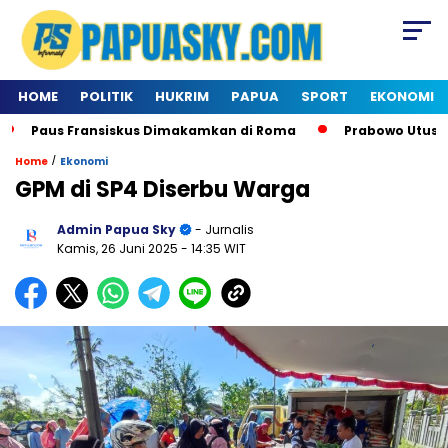
HOME
POLITIK
HUKRIM
PAPUA
SPORT
EKONOMI
Paus Fransiskus Dimakamkan di Roma
Prabowo Utus Dele
/
Home
Ekonomi
GPM di SP4 Diserbu Warga
Admin Papua Sky
- Jurnalis
Kamis, 26 Juni 2025
- 14:35 WIT