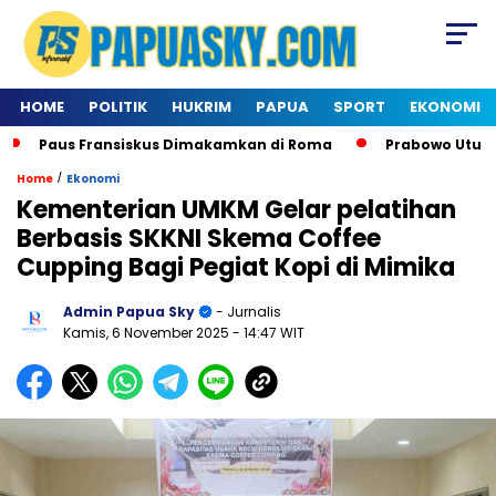
HOME
POLITIK
HUKRIM
PAPUA
SPORT
EKONOMI
Paus Fransiskus Dimakamkan di Roma
Prabowo Utus Dele
/
Home
Ekonomi
Kementerian UMKM Gelar pelatihan
Berbasis SKKNI Skema Coffee
Cupping Bagi Pegiat Kopi di Mimika
Admin Papua Sky
- Jurnalis
Kamis, 6 November 2025
- 14:47 WIT