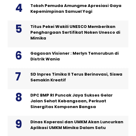
Tokoh Pemuda Amungme Apresiasi Gaya
Kepemimpinan Samuel Yogi
Titus Pekei Wakili UNESCO Memberikan
Penghargaan Sertifikat Noken Unesco di
Mimika
Gagasan Visioner : Merlyn Temorubun di
Distrik Wania
SD Inpres Timika II Terus Berinovasi, Siswa
Semakin Kreatif
DPC BMP RI Puncak Jaya Sukses Gelar
Jalan Sehat Kebangsaan, Perkuat
Sinergitas Komponen Bangsa
Dinas Koperasi dan UMKM Akan Luncurkan
Aplikasi UMKM Mimika Dalam Satu