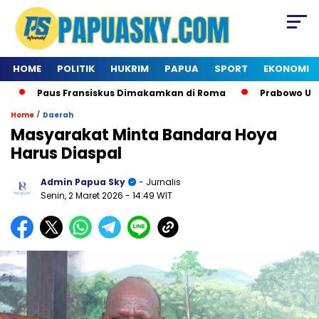
HOME
POLITIK
HUKRIM
PAPUA
SPORT
EKONOMI
Paus Fransiskus Dimakamkan di Roma
Prabowo Utus D
/
Home
Daerah
Masyarakat Minta Bandara Hoya
Harus Diaspal
Admin Papua Sky
- Jurnalis
Senin, 2 Maret 2026
- 14:49 WIT