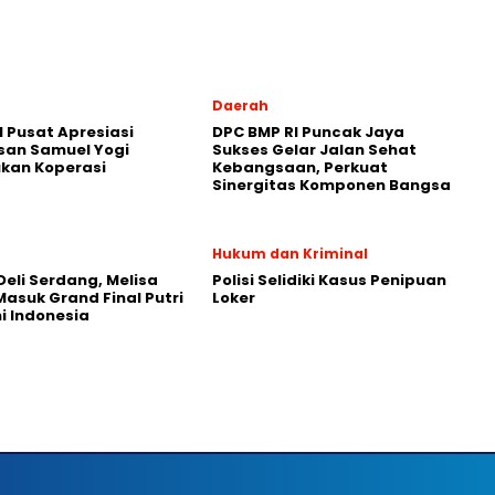
Daerah
 Pusat Apresiasi
DPC BMP RI Puncak Jaya
san Samuel Yogi
Sukses Gelar Jalan Sehat
kan Koperasi
Kebangsaan, Perkuat
Sinergitas Komponen Bangsa
Hukum dan Kriminal
 Deli Serdang, Melisa
Polisi Selidiki Kasus Penipuan
asuk Grand Final Putri
Loker
 Indonesia