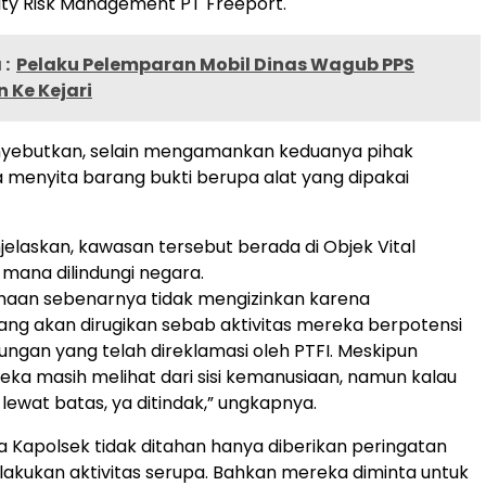
ty Risk Management PT Freeport.
:
Pelaku Pelemparan Mobil Dinas Wagub PPS
 Ke Kejari
yebutkan, selain mengamankan keduanya pihak
ga menyita barang bukti berupa alat yang dipakai
elaskan, kawasan tersebut berada di Objek Vital
 mana dilindungi negara.
haan sebenarnya tidak mengizinkan karena
ng akan dirugikan sebab aktivitas mereka berpotensi
ungan yang telah direklamasi oleh PTFI. Meskipun
eka masih melihat dari sisi kemanusiaan, namun kalau
lewat batas, ya ditindak,” ungkapnya.
 Kapolsek tidak ditahan hanya diberikan peringatan
lakukan aktivitas serupa. Bahkan mereka diminta untuk