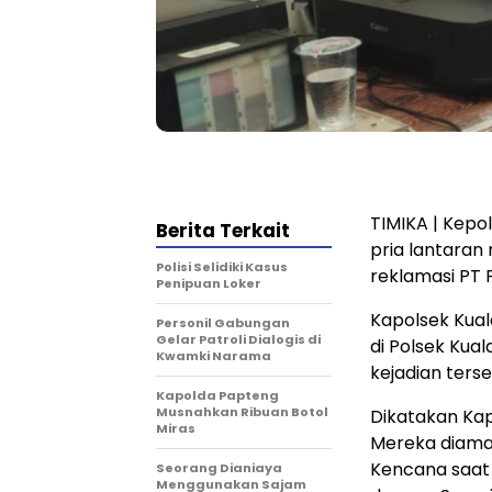
TIMIKA | Kep
Berita Terkait
pria lantaran
Polisi Selidiki Kasus
reklamasi PT 
Penipuan Loker
Kapolsek Kual
Personil Gabungan
Gelar Patroli Dialogis di
di Polsek Ku
Kwamki Narama
kejadian terse
Kapolda Papteng
Musnahkan Ribuan Botol
Dikatakan Kap
Miras
Mereka diaman
Kencana saat 
Seorang Dianiaya
Menggunakan Sajam