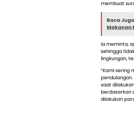
membuat sura
Baca Juga 
Makanan 
Ia meminta, a
sehingga tid
lingkungan, t
“Kami sering m
pendulangan. 
saat dilakukan
berdasarkan d
dilakukan par