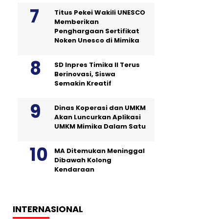
Titus Pekei Wakili UNESCO
Memberikan
Penghargaan Sertifikat
Noken Unesco di Mimika
SD Inpres Timika II Terus
Berinovasi, Siswa
Semakin Kreatif
Dinas Koperasi dan UMKM
Akan Luncurkan Aplikasi
UMKM Mimika Dalam Satu
MA Ditemukan Meninggal
Dibawah Kolong
Kendaraan
INTERNASIONAL