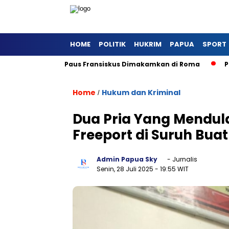
HOME
POLITIK
HUKRIM
PAPUA
SPORT
Vatikan
Paus Fransiskus Dimakamkan di Roma
Prabow
Home
Hukum dan Kriminal
/
Dua Pria Yang Mendu
Freeport di Suruh Bua
Admin Papua Sky
- Jurnalis
Senin, 28 Juli 2025
- 19:55 WIT