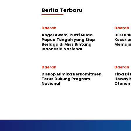
Berita Terbaru
Daerah
Daerah
Angel Awom, Putri Muda
DEKOPIN
Papua Tengah yang Siap
Keseriu
Berlaga di Miss Bintang
Memaju
Indonesia Nasional
Daerah
Daerah
Diskop Mimika Berkomitmen
Tiba Di
Terus Dukung Program
Howay M
Nasional
Otonomi