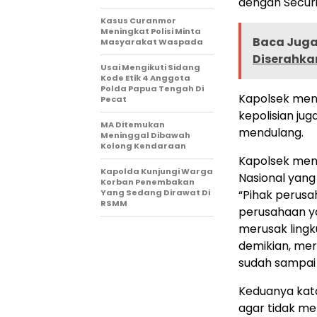
dengan Securi
Kasus Curanmor
Meningkat Polisi Minta
Baca Juga 
Masyarakat Waspada
Diserahkan
Usai Mengikuti Sidang
Kode Etik 4 Anggota
Polda Papua Tengah Di
Kapolsek men
Pecat
kepolisian ju
MA Ditemukan
mendulang.
Meninggal Dibawah
Kolong Kendaraan
Kapolsek menj
Kapolda Kunjungi Warga
Nasional yang
Korban Penembakan
Yang Sedang Dirawat Di
“Pihak perusa
RSMM
perusahaan ya
merusak lingk
demikian, mer
sudah sampai 
Keduanya kata
agar tidak me