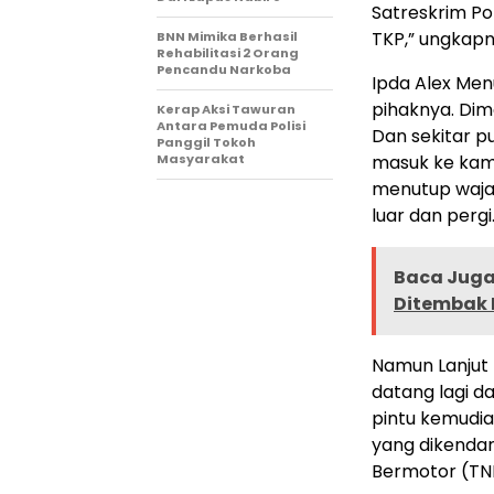
Satreskrim Po
TKP,” ungkapn
BNN Mimika Berhasil
Rehabilitasi 2 Orang
Pencandu Narkoba
Ipda Alex Men
pihaknya. Dim
Kerap Aksi Tawuran
Antara Pemuda Polisi
Dan sekitar p
Panggil Tokoh
Masyarakat
masuk ke kam
menutup waja
luar dan pergi
Baca Juga 
Ditembak
Namun Lanjut 
datang lagi 
pintu kemudi
yang dikenda
Bermotor (TN